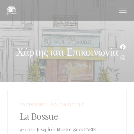
Πίνακας διαχείρισης "Μπισκότων" (Cookies)
Χάρτης και Επικοινωνία
Face
Inst
PATISSERIE - SALON DE THÉ
La Bossue
((ανοίγει σε νέο παρά
9-11 rue Joseph de Maistre 75018 PARIS