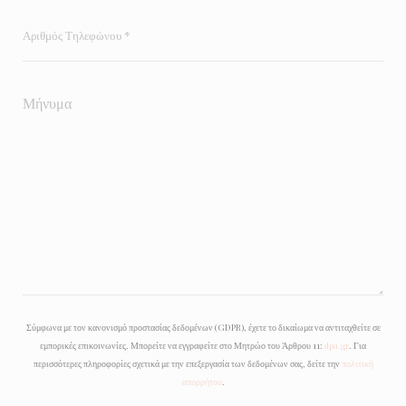
Σύμφωνα με τον κανονισμό προστασίας δεδομένων (GDPR), έχετε το δικαίωμα να αντιταχθείτε σε
εμπορικές επικοινωνίες. Μπορείτε να εγγραφείτε στο Μητρώο του Άρθρου 11:
dpa.gr
. Για
περισσότερες πληροφορίες σχετικά με την επεξεργασία των δεδομένων σας, δείτε την
πολιτική
απορρήτου
.