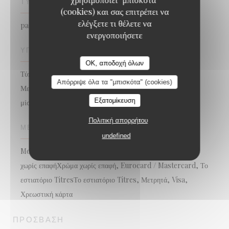
ΤΎΠΟΣ ΕΠΙΧΕΊΡΗΣΗΣ
(cookies) και σας επιτρέπει να
ελέγξετε τι θέλετε να
patisserie - salon de thé
ενεργοποιήσετε
ΥΠΗΡΕΣΊΕΣ
OK, αποδοχή όλων
Τύποι μεσημεριανού γεύματος, ταράτσα, ΠΡΩΙΝΟ ΓΕΥΜΑ,
Απόρριψε όλα τα "μπισκότα" (cookies)
Μεσημεριανό, Μουσική ατμόσφαιρα, Οθόνη, Ιδιωτική
Εξατομίκευση
μίσθωση
Πολιτική απορρήτου
ΜΈΘΟΔΟΙ ΠΛΗΡΩΜΉΣ
undefined
Mobile payment, Apple Pay, Εστιατόριο Ticket, Χρώμα
χωρίς επαφήΧρώμα χωρίς επαφή, Eurocard / Mastercard, Το
εστιατόριο TitresΤο εστιατόριο Titres, Μετρητά, Visa,
Χρεωστική κάρτα
ΠΡΌΣΒΑΣΗ