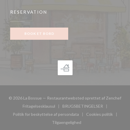
RESERVATION
BOOK ET BORD
((åbn
© 2026 La Bossue — Restaurantwebsted oprettet af
Zenchef
Fritagelsesklausul
BRUGSBETINGELSER
((åbner i et nyt vindue))
((åbner i et nyt vindue))
Politik for beskyttelse af persondata
Cookies politik
((åbner i et nyt vindue))
((åbner i et nyt
Tilgaengelighed
((åbner i et nyt vindue))