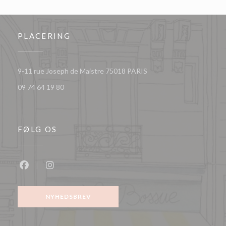
PLACERING
((åbner i et nyt vindue))
9-11 rue Joseph de Maistre 75018 PARIS
09 74 64 19 80
FØLG OS
Facebook ((åbner i et nyt vindue))
Instagram ((åbner i et nyt vindue))
NYHEDSBREV