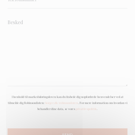
I henhold til markedsføringsloven kan du frabede dig uopfordrede henvendelser ved at
tilmelde dig Robinsonlisten:
borger.dk/robinsonlisten
. For mere information om hvordan vi
behandler dine data, se vores
privatlivspolitik
.