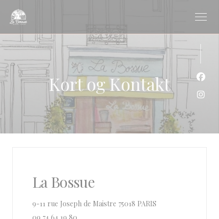
CCookie-styringspanel
Kort og Kontakt
Faceb
Insta
La Bossue
((åbner i et nyt vindu
9-11 rue Joseph de Maistre 75018 PARIS
09 74 64 19 80