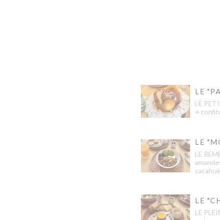
LE "P
LE PETI
+ confi
LE "M
LE REME
amandes/
cacahuè
LE "C
LE PLEI