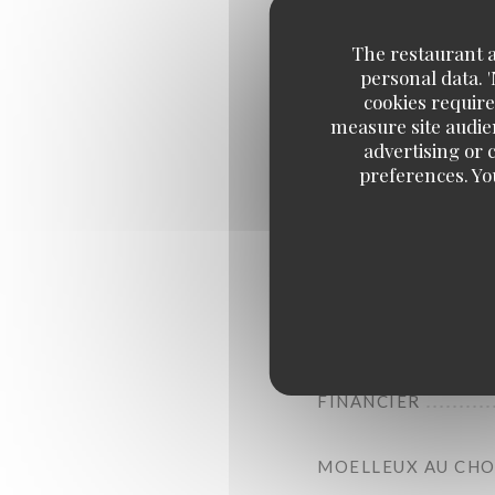
The restaurant an
PART DE CAKE
personal data. 
cookies require
measure site audien
TARTELETTE
advertising or c
preferences. Yo
COOKIE
SCONE (CRÈME ET
MADELEINE
FINANCIER
MOELLEUX AU CH