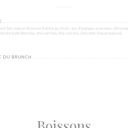
E
ent fait maison Boisson fraîche au choix : jus d'oranges pressées, citronnad
onté (café filtre bio, thé vert bio, thé noir bio, chocolat chaud maison)
E DU BRUNCH
Boissons