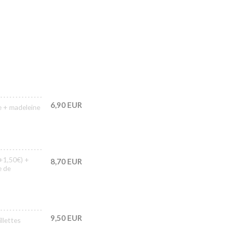
6,90 EUR
e + madeleine
+1,50€) +
8,70 EUR
e de
9,50 EUR
lettes