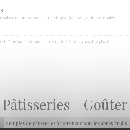
ER
e salade ou une soupe + - un petit plat (quiche, gratin, tarte salée...)
N
 fraîche (au choix parmi citronnade, kéfir de figues, thé glacé)
Pâtisseries - Goûter
Exemples de pâtisseries à retrouver tous les après-midis