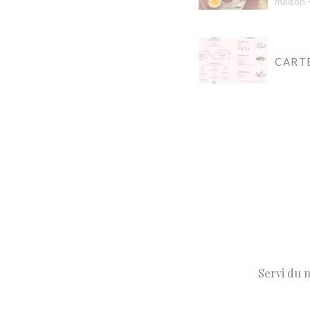
maison +
CARTE
Servi du m