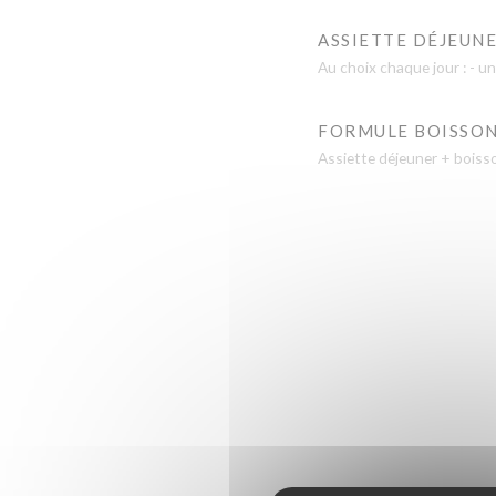
ASSIETTE DÉJEUN
Au choix chaque jour : - un
FORMULE BOISSO
Assiette déjeuner + boisson