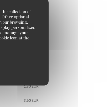
 the collection of
4,70 EUR
. Other optional
e your browsing,
display personalized
5,50 EUR
e' to manage your
okie icon at the
3,10 EUR
3,20 EUR
1,10 EUR
1,90 EUR
3,60 EUR