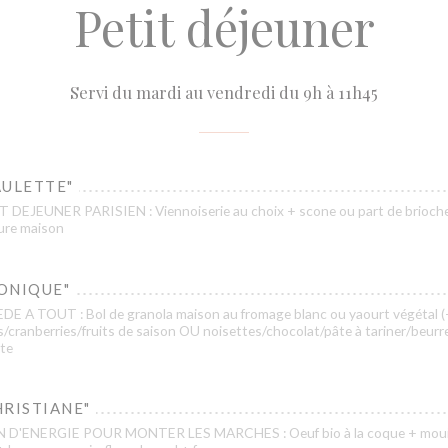
Petit déjeuner
Servi du mardi au vendredi du 9h à 11h45
AULETTE"
T DEJEUNER PARISIEN : Viennoiserie au choix + scone ou part de brioch
ture maison
ONIQUE"
DE A TOUT : Bol de granola maison au fromage blanc ou yaourt végétal (
cranberries/fruits de saison OU noisettes/chocolat/pâte à tariner/beurr
te
HRISTIANE"
N D'ENERGIE POUR MONTER LES MARCHES : Oeuf bio à la coque + mouil