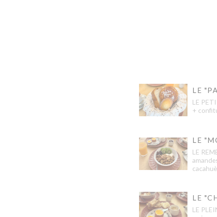
LE "P
LE PETI
+ confi
LE "M
LE REME
amandes/
cacahuè
LE "C
LE PLEI