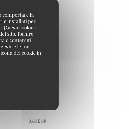
no comportare la
4,70 EUR
 e installati per
o. Questi cookies
el sito, fornire
5,50 EUR
ità o contenuti
 gestire le tue
icona del cookie in
3,10 EUR
3,20 EUR
1,10 EUR
1,90 EUR
3,60 EUR