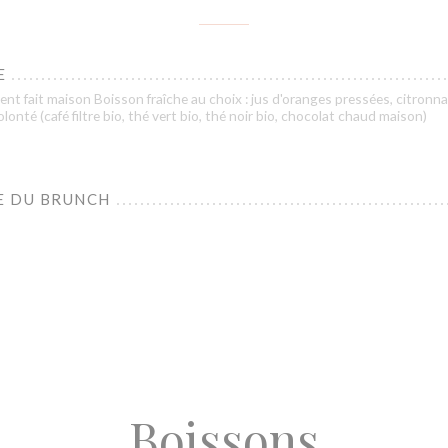
E
ent fait maison Boisson fraîche au choix : jus d'oranges pressées, citronnad
onté (café filtre bio, thé vert bio, thé noir bio, chocolat chaud maison)
E DU BRUNCH
Boissons