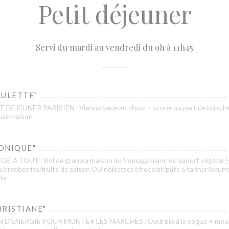
Petit déjeuner
Servi du mardi au vendredi du 9h à 11h45
AULETTE"
T DEJEUNER PARISIEN : Viennoiserie au choix + scone ou part de brioch
ture maison
ONIQUE"
DE A TOUT : Bol de granola maison au fromage blanc ou yaourt végétal (
cranberries/fruits de saison OU noisettes/chocolat/pâte à tariner/beurr
te
HRISTIANE"
N D'ENERGIE POUR MONTER LES MARCHES : Oeuf bio à la coque + mouil