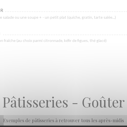
ER
e salade ou une soupe + - un petit plat (quiche, gratin, tarte salée...)
N
 fraîche (au choix parmi citronnade, kéfir de figues, thé glacé)
Pâtisseries - Goûter
Exemples de pâtisseries à retrouver tous les après-midis