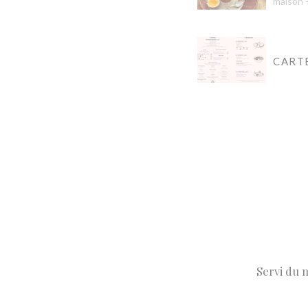
maison +
CARTE
Servi du m