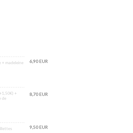
6,90 EUR
e + madeleine
+1,50€) +
8,70 EUR
e de
9,50 EUR
lettes