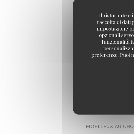
Il ristorante e
PART DE CAKE
raccolta di dati
impostazione pre
opzionali servo
TARTELETTE
funzionalità (
personalizzati
preferenze. Puoi m
COOKIE
SCONE (CRÈME ET
MADELEINE
FINANCIER
MOELLEUX AU CH