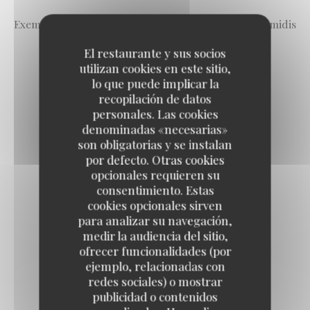
Exemples de pâtisseries à retrouver tous les après-midis
El restaurante y sus socios
utilizan cookies en este sitio,
lo que puede implicar la
PART DE CAKE
recopilación de datos
4,70 EUR
personales. Las cookies
denominadas «necesarias»
son obligatorias y se instalan
TARTELETTE
por defecto. Otras cookies
opcionales requieren su
5,50 EUR
consentimiento. Estas
cookies opcionales sirven
para analizar su navegación,
COOKIE
medir la audiencia del sitio,
3,10 EUR
ofrecer funcionalidades (por
ejemplo, relacionadas con
redes sociales) o mostrar
SCONE (CRÈME ET CONFITURE)
publicidad o contenidos
3,20 EUR