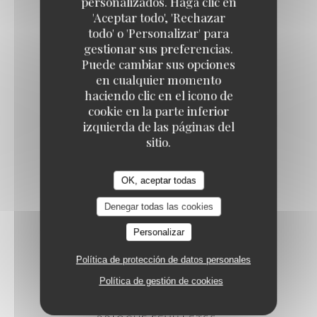
personalizados. Haga clic en
'Aceptar todo', 'Rechazar
todo' o 'Personalizar' para
gestionar sus preferencias.
MADELEINE
Puede cambiar sus opciones
1,10 EUR
en cualquier momento
haciendo clic en el icono de
cookie en la parte inferior
FINANCIER
izquierda de las páginas del
1,90 EUR
sitio.
OK, aceptar todas
MOELLEUX AU CHOCOLAT
3,60 EUR
Denegar todas las cookies
Personalizar
PART DE FLAN
Política de protección de datos personales
3,90 EUR
Política de gestión de cookies