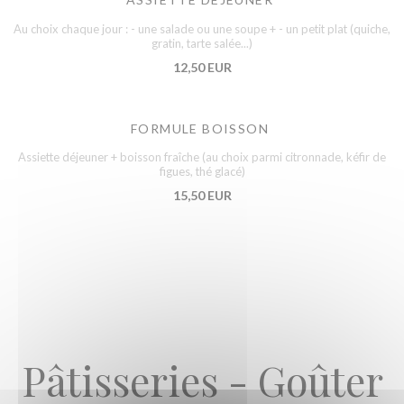
Au choix chaque jour : - une salade ou une soupe + - un petit plat (quiche,
gratin, tarte salée...)
12,50 EUR
FORMULE BOISSON
Assiette déjeuner + boisson fraîche (au choix parmi citronnade, kéfir de
figues, thé glacé)
15,50 EUR
Pâtisseries - Goûter