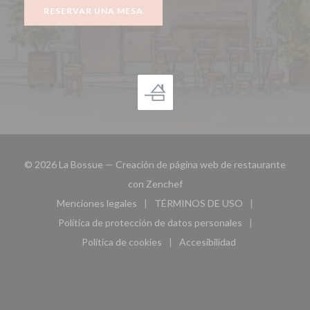
RESERVAR UNA MESA
© 2026 La Bossue — Creación de página web de restaurante
((abre en una nueva ventana))
con
Zenchef
Menciones legales
TÉRMINOS DE USO
((abre en una nueva ventana))
((abre en una nueva ven
Política de protección de datos personales
((abre en una nueva ventana))
Política de cookies
Accesibilidad
((abre en una nueva ventana))
((abre en una nueva ven