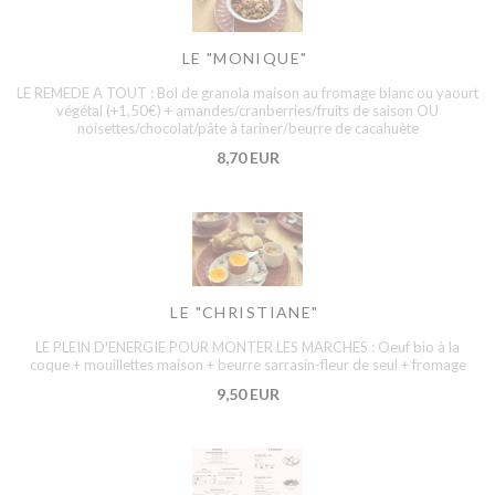
LE "MONIQUE"
LE REMEDE A TOUT : Bol de granola maison au fromage blanc ou yaourt
végétal (+1,50€) + amandes/cranberries/fruits de saison OU
noisettes/chocolat/pâte à tariner/beurre de cacahuète
8,70 EUR
LE "CHRISTIANE"
LE PLEIN D'ENERGIE POUR MONTER LES MARCHES : Oeuf bio à la
coque + mouillettes maison + beurre sarrasin-fleur de seul + fromage
9,50 EUR